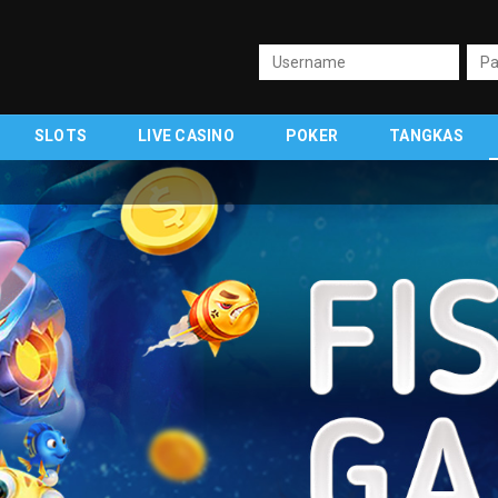
SLOTS
LIVE CASINO
POKER
TANGKAS