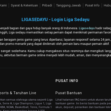
 Kami
Syarat & Ketentuan
Pribadi
Tanggung Jawab
Pusat Info
Hubu
LIGASEDAYU - Login Liga Sedayu
enjadi bagian dari gaya hidup banyak orang di Indonesia.
Ligasedayu
hadir seba
nggih, Liga sedayu memastikan setiap pemain dapat menikmati permainan favor
kan beragam jenis game yang terus diperbarui, layanan responsif selama 24 ja
s dan promo menarik yang dapat dinikmati oleh pemain baru maupun pemain aktif.
a sangat sederhana. Kamu cukup mengakses situs resminya dan mengikuti langk
u, aktivitas bermain game online menjadi lebih mudah, aman, dan menyenangka
PUSAT INFO
ports & Taruhan Live
Pusat Bantuan
kan semua olahraga utama seperti Liga
Lihat halaman FAQ kami untuk aturan taru
ga, Serie A, Liga Champion, Ligue 1, Liga
bantuan game. Ini berisi bantuan pada 
NBA, NCAA, Basketball, Tenis, Formula 1
akun, deposit, penarikan dan bantuan tekn
gi. Kami menawarkan hingga 4,000