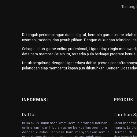
Tentang
Di tengah perkembangan dunia digital, bermain game online telah m
nyaman, modern, dan penuh pilihan. Dengan dukungan teknologi ca
Sebagai situs game online profesional, Ligasedayu login menawar
data para member. Selain itu, tersedia pula berbagai program bonu
Untuk bergabung dengan Ligasedayu daftar, proses pendaftaranny
pelanggan siap membantu kapan pun dibutuhkan. Dengan Ligaseday
INFORMASI
PRODUK
Daftar
Taruhan S
Buka akun untuk menikmati semua promosi taruhan
Kami menawar
online kami dan hiburan game berkualitas premium
Inggris, La Li
dengan kualitas luar biasa. Kami menyediakan semua
Jerman, NFL, 
produk yang Anda butuhkan, terutama untuk pasar
dan banyak la