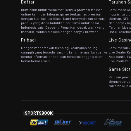
Daftar
Taruhan S
Buka akun untuk menikmati semua promosi taruhan
Kami menawar
online kami dan hiburan game berkualitas premium
Inggris, La Li
dengan kualitas luar biasa. Kami menyediakan semua
Jerman, NFL, 
produk yang Anda butuhkan, terutama untuk pasar
dan banyak la
Indonesia saja. Deposit / Penarikan cepat, grafik yang
Taruhan Live 
menarik, mudah diakses dengan banyak browser.
untuk kesena
Pribadi
Live Casin
Dengan menerapkan teknologi keamanan paling
Kami memiliki
canggih yang tersedia saat ini, kami memastikan bahwa
Live Dealer K
semua informasi pribadi dan transaksi anggota akan
Asia cantik, L
benar-benar aman.
Live Roulette
Game Slot
Ratusan perma
dengan pelua
miliaran Rupia
SPORTSBOOK