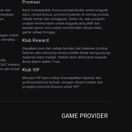
Promosi
han dan
Kami menawarkan bonus penyambutan untuk anggota
pembukaan
baru, reload bonus, promosi bulanan di semua produk,
is.
rebate harian dan mingguan. Selain itu, ada program
ucapan terima kasih untuk anggota yang aktif dan
banyak game mini untuk memberikan ribuan kartu
game setiap minggu.
nggan untuk
transaksi
Klub Reward
Dapatkan poin dari setiap taruhan dan tukarkan produk
fashion atau teknologi terbaru ketika Anda mengunjungi
halaman tukar hadiah. Hadiah akan dikirimkan kepada
liki
Anda dalam waktu 7 hari.
 24/7 melalui
pon dan Email.
Klub VIP
Menjadi VIP kami untuk mendapatkan layanan dan
profesionalisme terbaik, dengan ribuan hadiah dan
program promosi khusus untuk VIP!
GAME PROVIDER