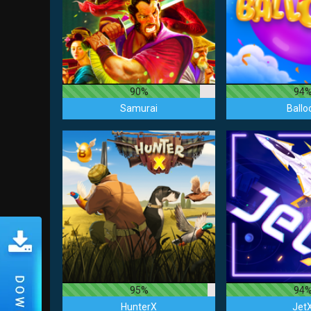
90%
94
Samurai
Ballo
95%
94
HunterX
Jet