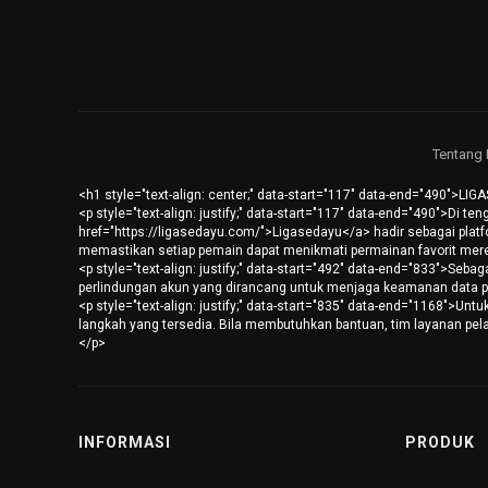
Tentang
<h1 style="text-align: center;" data-start="117" data-end="490">LI
<p style="text-align: justify;" data-start="117" data-end="490">Di 
href="https://ligasedayu.com/">Ligasedayu</a> hadir sebagai pla
memastikan setiap pemain dapat menikmati permainan favorit mer
<p style="text-align: justify;" data-start="492" data-end="833">Se
perlindungan akun yang dirancang untuk menjaga keamanan data par
<p style="text-align: justify;" data-start="835" data-end="1168"
langkah yang tersedia. Bila membutuhkan bantuan, tim layanan pe
</p>
INFORMASI
PRODUK