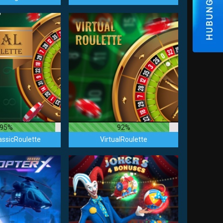
95%
92%
assicRoulette
VirtualRoulette