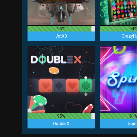
95%
94
JetX3
CrazyH
95%
91
DoubleX
Spin