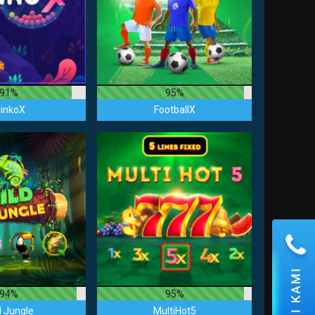
91%
95%
linkoX
FootballX
94%
95%
d Jungle
MultiHot5