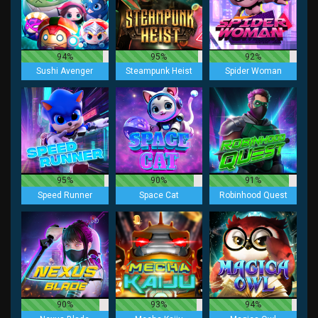
94%
95%
92%
Sushi Avenger
Steampunk Heist
Spider Woman
95%
90%
91%
Speed Runner
Space Cat
Robinhood Quest
90%
93%
94%