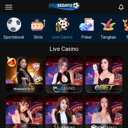
Sportsbook
Slots
Live Casino
Poker
Tangkas
Live Casino